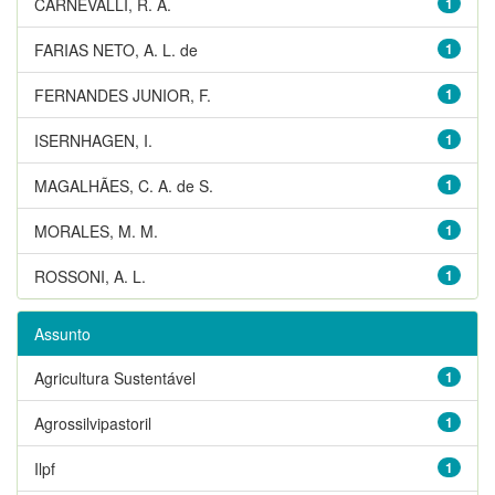
CARNEVALLI, R. A.
1
FARIAS NETO, A. L. de
1
FERNANDES JUNIOR, F.
1
ISERNHAGEN, I.
1
MAGALHÃES, C. A. de S.
1
MORALES, M. M.
1
ROSSONI, A. L.
1
Assunto
Agricultura Sustentável
1
Agrossilvipastoril
1
Ilpf
1