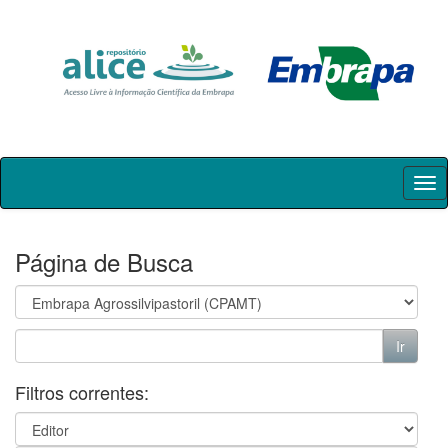
Skip
navigation
Página de Busca
Filtros correntes: