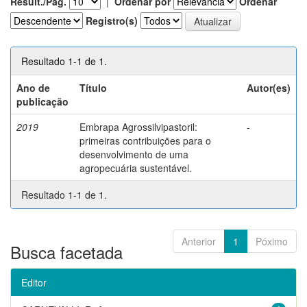
Result./Pág.
|
Ordenar por
Ordenar
Registro(s)
Resultado 1-1 de 1.
Ano de
Título
Autor(es)
publicação
2019
Embrapa Agrossilvipastoril:
-
primeiras contribuições para o
desenvolvimento de uma
agropecuária sustentável.
Resultado 1-1 de 1.
Anterior
1
Póximo
Busca facetada
Editor