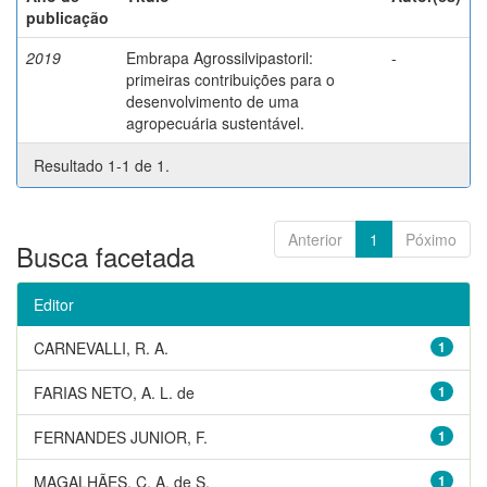
publicação
2019
Embrapa Agrossilvipastoril:
-
primeiras contribuições para o
desenvolvimento de uma
agropecuária sustentável.
Resultado 1-1 de 1.
Anterior
1
Póximo
Busca facetada
Editor
CARNEVALLI, R. A.
1
FARIAS NETO, A. L. de
1
FERNANDES JUNIOR, F.
1
MAGALHÃES, C. A. de S.
1