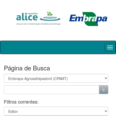
Skip
navigation
Página de Busca
Filtros correntes: