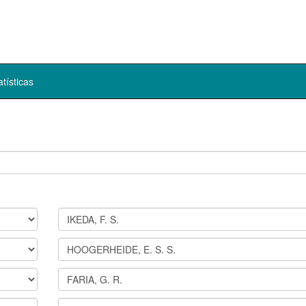
atísticas