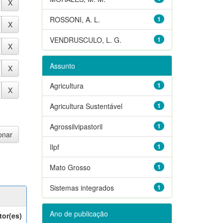
ROSSONI, A. L.
1
VENDRUSCULO, L. G.
1
Assunto
Agricultura
1
Agricultura Sustentável
1
Agrossilvipastoril
1
Ilpf
1
Mato Grosso
1
Sistemas integrados
1
Ano de publicação
tor(es)