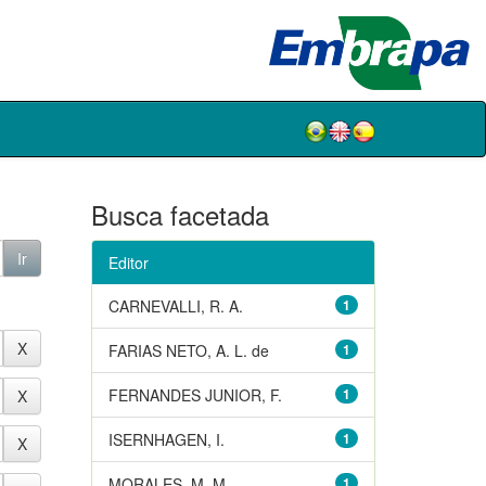
Busca facetada
Editor
CARNEVALLI, R. A.
1
FARIAS NETO, A. L. de
1
FERNANDES JUNIOR, F.
1
ISERNHAGEN, I.
1
MORALES, M. M.
1