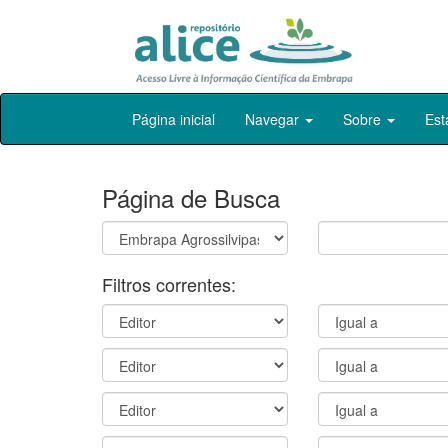
Skip
Página inicial
Navegar
Sobre
Est
navigation
Página de Busca
Filtros correntes: