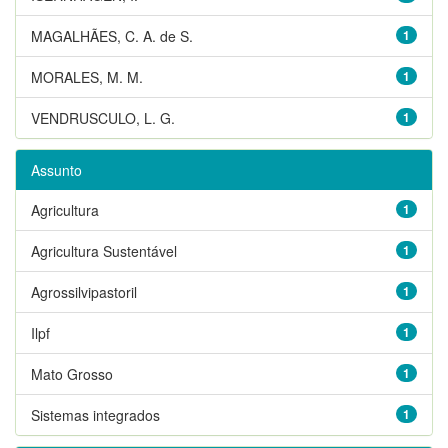
MAGALHÃES, C. A. de S.
1
MORALES, M. M.
1
VENDRUSCULO, L. G.
1
Assunto
Agricultura
1
Agricultura Sustentável
1
Agrossilvipastoril
1
Ilpf
1
Mato Grosso
1
Sistemas integrados
1