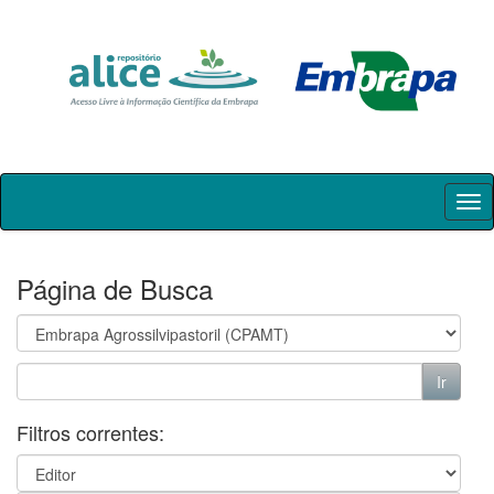
Skip
navigation
Página de Busca
Filtros correntes: