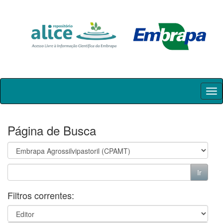
Skip
navigation
Página de Busca
Filtros correntes: