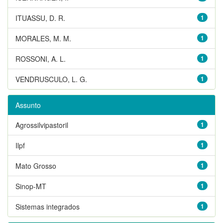
ITUASSU, D. R.
1
MORALES, M. M.
1
ROSSONI, A. L.
1
VENDRUSCULO, L. G.
1
Assunto
Agrossilvipastoril
1
Ilpf
1
Mato Grosso
1
Sinop-MT
1
Sistemas integrados
1