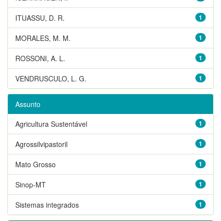
ITUASSU, D. R.
1
MORALES, M. M.
1
ROSSONI, A. L.
1
VENDRUSCULO, L. G.
1
Assunto
Agricultura Sustentável
1
Agrossilvipastoril
1
Mato Grosso
1
Sinop-MT
1
Sistemas integrados
1