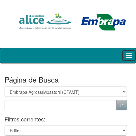
Skip
navigation
Página de Busca
Filtros correntes: