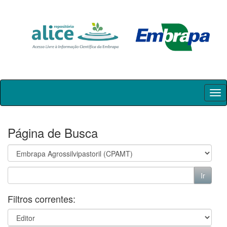
Skip
navigation
Página de Busca
Filtros correntes: