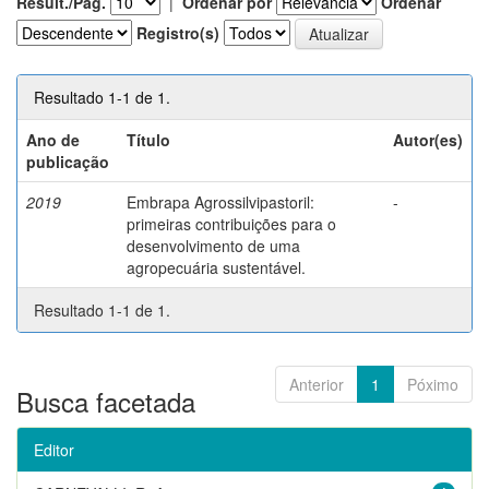
Result./Pág.
|
Ordenar por
Ordenar
Registro(s)
Resultado 1-1 de 1.
Ano de
Título
Autor(es)
publicação
2019
Embrapa Agrossilvipastoril:
-
primeiras contribuições para o
desenvolvimento de uma
agropecuária sustentável.
Resultado 1-1 de 1.
Anterior
1
Póximo
Busca facetada
Editor