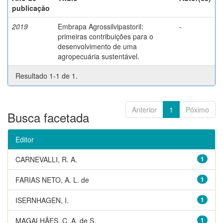
publicação
2019
Embrapa Agrossilvipastoril:
-
primeiras contribuições para o
desenvolvimento de uma
agropecuária sustentável.
Resultado 1-1 de 1.
Anterior
1
Póximo
Busca facetada
Editor
CARNEVALLI, R. A.
1
FARIAS NETO, A. L. de
1
ISERNHAGEN, I.
1
MAGALHÃES, C. A. de S.
1