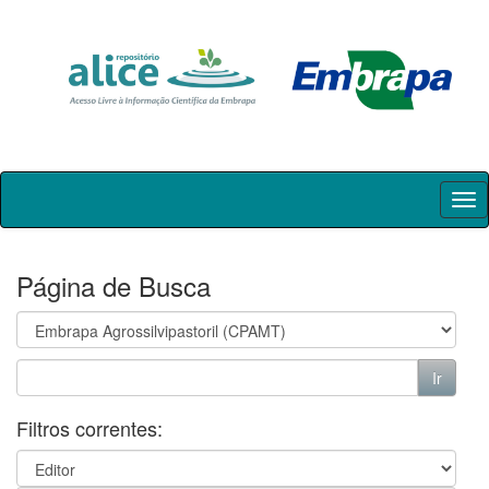
Skip
navigation
Página de Busca
Filtros correntes: