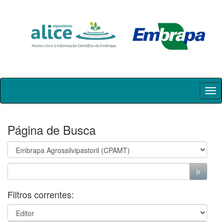
Skip
navigation
Página de Busca
Filtros correntes: