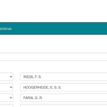
atísticas