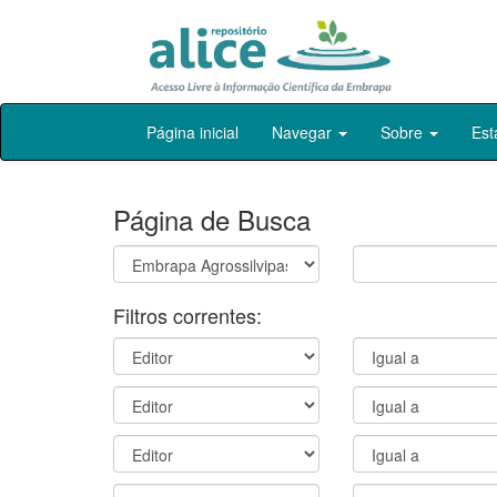
Skip
Página inicial
Navegar
Sobre
Est
navigation
Página de Busca
Filtros correntes: