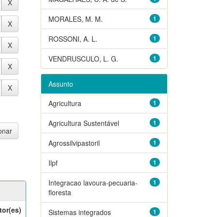
MORALES, M. M.
1
ROSSONI, A. L.
1
VENDRUSCULO, L. G.
1
Assunto
Agricultura
1
Agricultura Sustentável
1
Agrossilvipastoril
1
Ilpf
1
Integracao lavoura-pecuaria-
1
floresta
tor(es)
Sistemas integrados
1