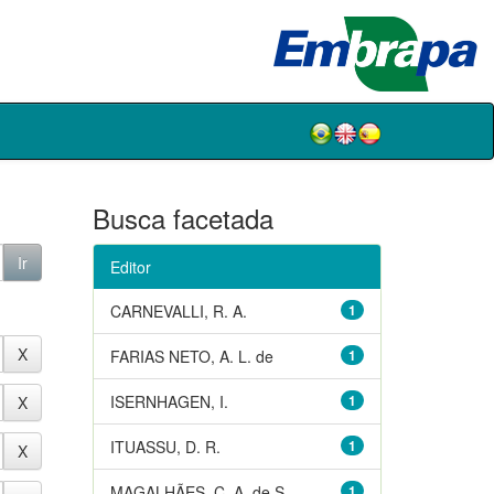
Busca facetada
Editor
CARNEVALLI, R. A.
1
FARIAS NETO, A. L. de
1
ISERNHAGEN, I.
1
ITUASSU, D. R.
1
MAGALHÃES, C. A. de S.
1