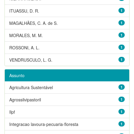
ITUASSU, D. R.
1
MAGALHÃES, C. A. de S.
1
MORALES, M. M.
1
ROSSONI, A. L.
1
VENDRUSCULO, L. G.
1
Assunto
Agricultura Sustentável
1
Agrossilvipastoril
1
Ilpf
1
Integracao lavoura-pecuaria-floresta
1