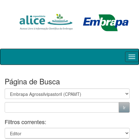
Skip
navigation
Página de Busca
Filtros correntes: