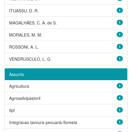
ITUASSU, D. R.
1
MAGALHÃES, C. A. de S.
1
MORALES, M. M.
1
ROSSONI, A. L.
1
VENDRUSCULO, L. G.
1
Assunto
Agricultura
1
Agrossilvipastoril
1
Ilpf
1
Integracao lavoura-pecuaria-floresta
1