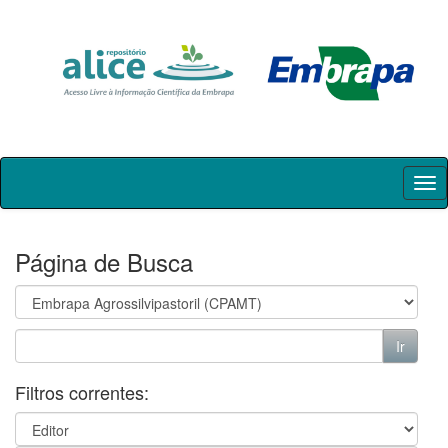
Skip
navigation
Página de Busca
Filtros correntes: