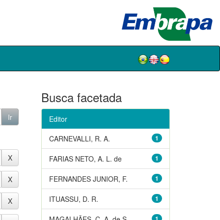
Busca facetada
Editor
CARNEVALLI, R. A.
1
FARIAS NETO, A. L. de
1
FERNANDES JUNIOR, F.
1
ITUASSU, D. R.
1
MAGALHÃES, C. A. de S.
1