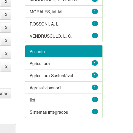
MORALES, M. M.
1
ROSSONI, A. L.
1
VENDRUSCULO, L. G.
1
Assunto
Agricultura
1
Agricultura Sustentável
1
Agrossilvipastoril
1
Ilpf
1
Sistemas integrados
1