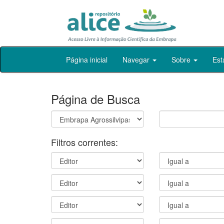
Skip
Página inicial
Navegar
Sobre
Est
navigation
Página de Busca
Filtros correntes: