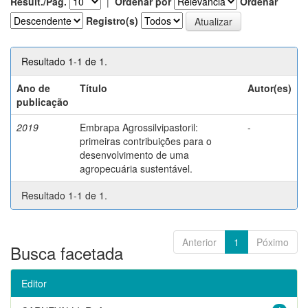
Result./Pág.
|
Ordenar por
Ordenar
Registro(s)
Resultado 1-1 de 1.
Ano de
Título
Autor(es)
publicação
2019
Embrapa Agrossilvipastoril:
-
primeiras contribuições para o
desenvolvimento de uma
agropecuária sustentável.
Resultado 1-1 de 1.
Anterior
1
Póximo
Busca facetada
Editor