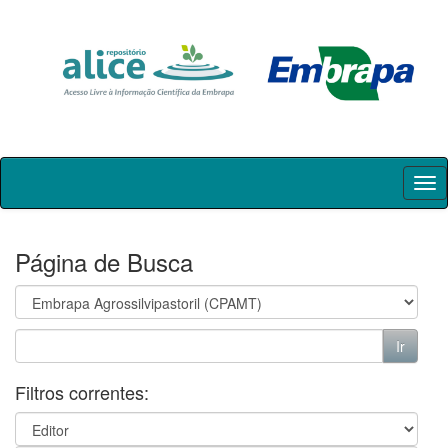
Skip
navigation
Página de Busca
Filtros correntes: