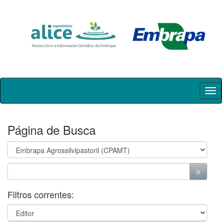
Skip
navigation
Página de Busca
Filtros correntes: