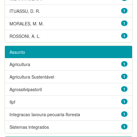
ITUASSU, D. R.
1
MORALES, M. M.
1
ROSSONI, A. L.
1
Assunto
Agricultura
1
Agricultura Sustentável
1
Agrossilvipastoril
1
Ilpf
1
Integracao lavoura-pecuaria-floresta
1
Sistemas integrados
1