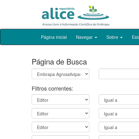
Skip
Página inicial
Navegar
Sobre
Est
navigation
Página de Busca
Filtros correntes: