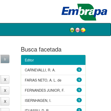
Busca facetada
Editor
CARNEVALLI, R. A.
1
FARIAS NETO, A. L. de
1
FERNANDES JUNIOR, F.
1
ISERNHAGEN, I.
1
ITUASSU, D. R.
1