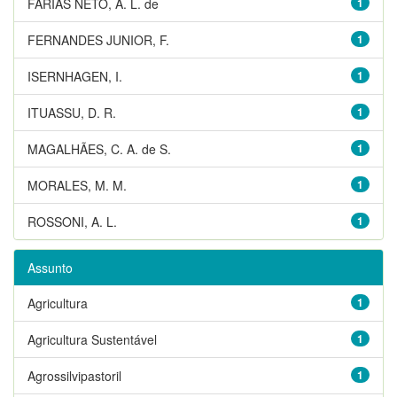
FARIAS NETO, A. L. de
1
FERNANDES JUNIOR, F.
1
ISERNHAGEN, I.
1
ITUASSU, D. R.
1
MAGALHÃES, C. A. de S.
1
MORALES, M. M.
1
ROSSONI, A. L.
1
Assunto
Agricultura
1
Agricultura Sustentável
1
Agrossilvipastoril
1