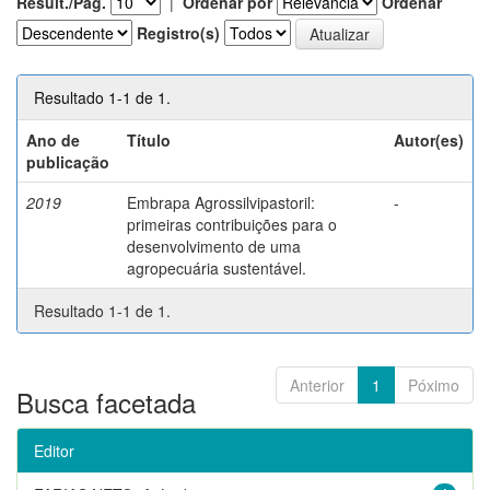
Result./Pág.
|
Ordenar por
Ordenar
Registro(s)
Resultado 1-1 de 1.
Ano de
Título
Autor(es)
publicação
2019
Embrapa Agrossilvipastoril:
-
primeiras contribuições para o
desenvolvimento de uma
agropecuária sustentável.
Resultado 1-1 de 1.
Anterior
1
Póximo
Busca facetada
Editor