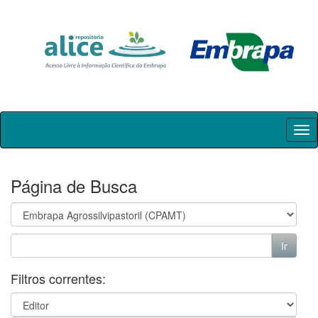
Skip
navigation
Página de Busca
Filtros correntes: