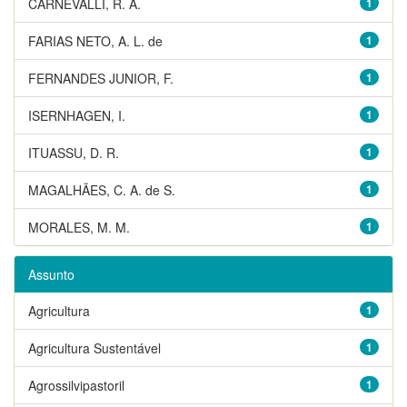
CARNEVALLI, R. A.
1
FARIAS NETO, A. L. de
1
FERNANDES JUNIOR, F.
1
ISERNHAGEN, I.
1
ITUASSU, D. R.
1
MAGALHÃES, C. A. de S.
1
MORALES, M. M.
1
Assunto
Agricultura
1
Agricultura Sustentável
1
Agrossilvipastoril
1