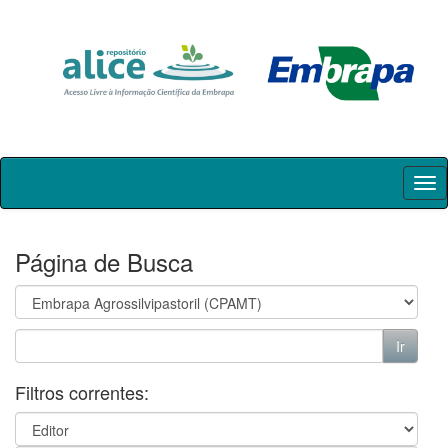
Skip
navigation
Página de Busca
Filtros correntes: