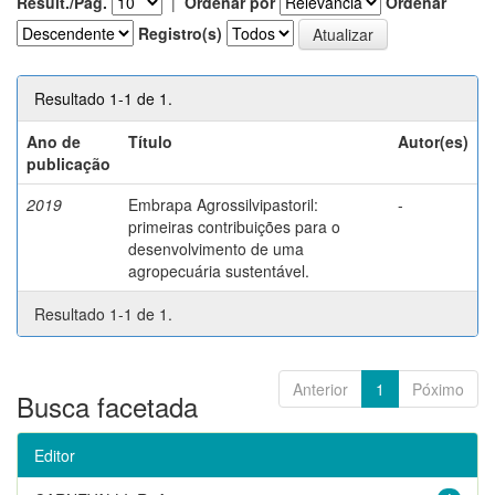
Result./Pág.
|
Ordenar por
Ordenar
Registro(s)
Resultado 1-1 de 1.
Ano de
Título
Autor(es)
publicação
2019
Embrapa Agrossilvipastoril:
-
primeiras contribuições para o
desenvolvimento de uma
agropecuária sustentável.
Resultado 1-1 de 1.
Anterior
1
Póximo
Busca facetada
Editor