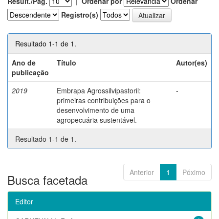
Result./Pág.
|
Ordenar por
Ordenar
Registro(s)
Resultado 1-1 de 1.
Ano de
Título
Autor(es)
publicação
2019
Embrapa Agrossilvipastoril:
-
primeiras contribuições para o
desenvolvimento de uma
agropecuária sustentável.
Resultado 1-1 de 1.
Anterior
1
Póximo
Busca facetada
Editor