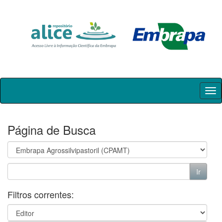
Skip
navigation
Página de Busca
Filtros correntes: