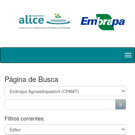
Skip
navigation
Página de Busca
Filtros correntes: