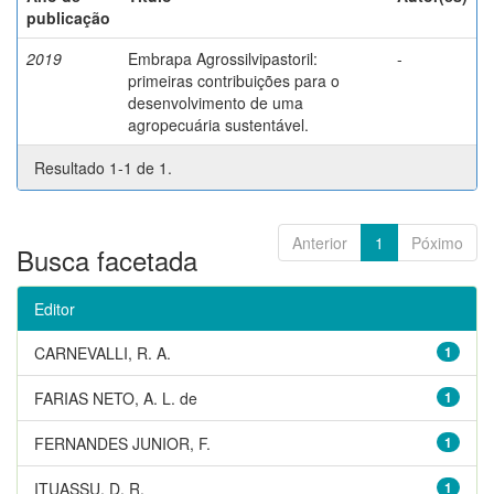
publicação
2019
Embrapa Agrossilvipastoril:
-
primeiras contribuições para o
desenvolvimento de uma
agropecuária sustentável.
Resultado 1-1 de 1.
Anterior
1
Póximo
Busca facetada
Editor
CARNEVALLI, R. A.
1
FARIAS NETO, A. L. de
1
FERNANDES JUNIOR, F.
1
ITUASSU, D. R.
1