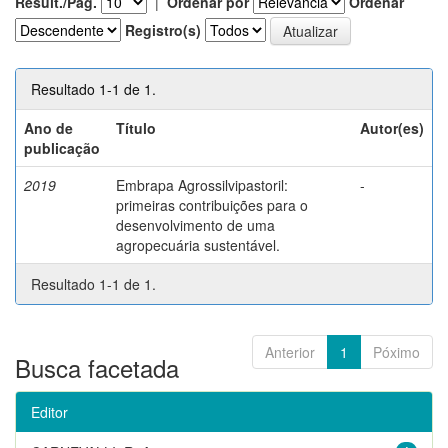
Result./Pág.
|
Ordenar por
Ordenar
Registro(s)
Resultado 1-1 de 1.
Ano de
Título
Autor(es)
publicação
2019
Embrapa Agrossilvipastoril:
-
primeiras contribuições para o
desenvolvimento de uma
agropecuária sustentável.
Resultado 1-1 de 1.
Anterior
1
Póximo
Busca facetada
Editor