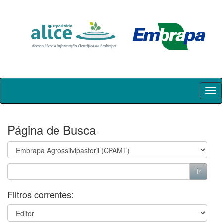
Skip
navigation
Página de Busca
Filtros correntes: