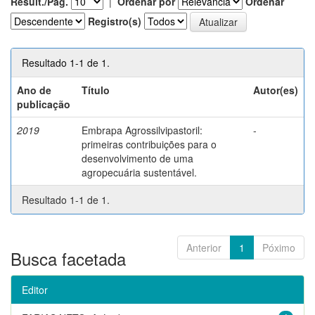
Result./Pág.
|
Ordenar por
Ordenar
Registro(s)
Resultado 1-1 de 1.
Ano de
Título
Autor(es)
publicação
2019
Embrapa Agrossilvipastoril:
-
primeiras contribuições para o
desenvolvimento de uma
agropecuária sustentável.
Resultado 1-1 de 1.
Anterior
1
Póximo
Busca facetada
Editor