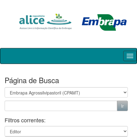
Skip
navigation
Página de Busca
Filtros correntes: