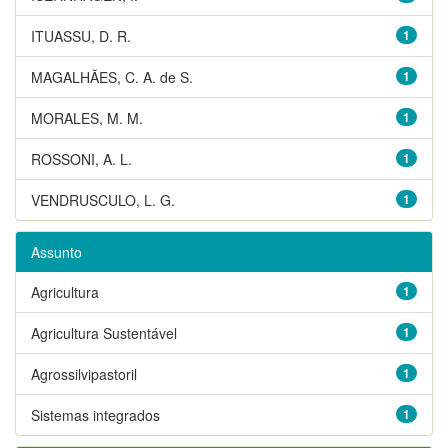
ITUASSU, D. R.
1
MAGALHÃES, C. A. de S.
1
MORALES, M. M.
1
ROSSONI, A. L.
1
VENDRUSCULO, L. G.
1
Assunto
Agricultura
1
Agricultura Sustentável
1
Agrossilvipastoril
1
Sistemas integrados
1