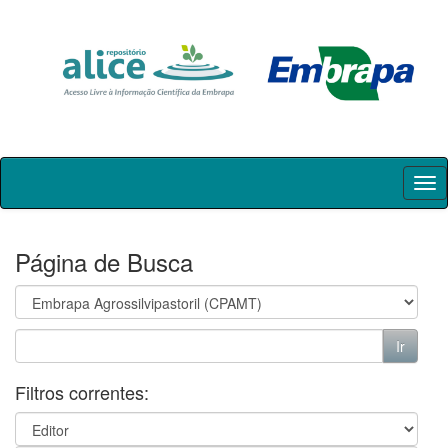
Skip
navigation
Página de Busca
Filtros correntes: