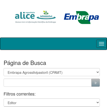
Skip
navigation
Página de Busca
Filtros correntes: