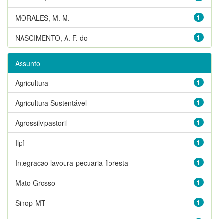
MORALES, M. M.
1
NASCIMENTO, A. F. do
1
Assunto
Agricultura
1
Agricultura Sustentável
1
Agrossilvipastoril
1
Ilpf
1
Integracao lavoura-pecuaria-floresta
1
Mato Grosso
1
Sinop-MT
1