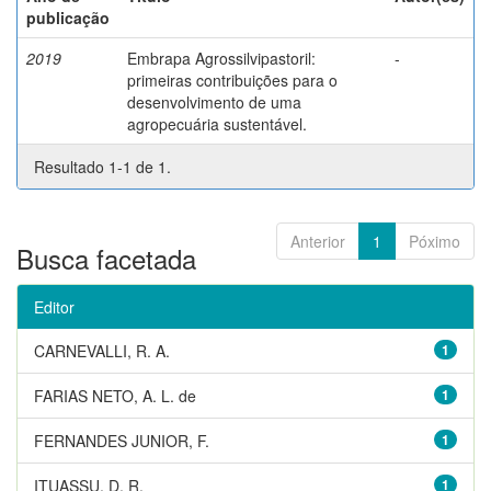
publicação
2019
Embrapa Agrossilvipastoril:
-
primeiras contribuições para o
desenvolvimento de uma
agropecuária sustentável.
Resultado 1-1 de 1.
Anterior
1
Póximo
Busca facetada
Editor
CARNEVALLI, R. A.
1
FARIAS NETO, A. L. de
1
FERNANDES JUNIOR, F.
1
ITUASSU, D. R.
1