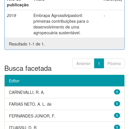
publicação
2019
Embrapa Agrossilvipastoril:
-
primeiras contribuições para o
desenvolvimento de uma
agropecuária sustentável.
Resultado 1-1 de 1.
Anterior
1
Póximo
Busca facetada
Editor
CARNEVALLI, R. A.
1
FARIAS NETO, A. L. de
1
FERNANDES JUNIOR, F.
1
ITUASSU, D. R.
1