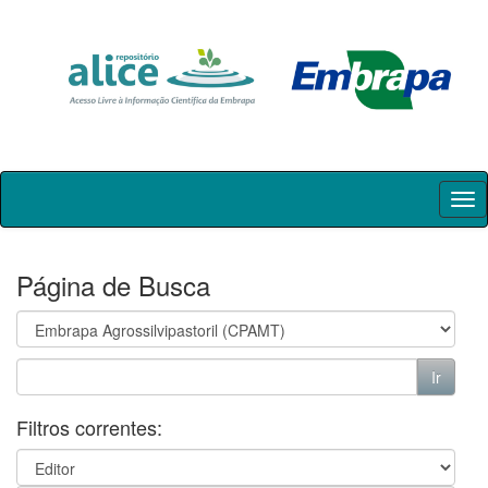
Skip
navigation
Página de Busca
Filtros correntes: