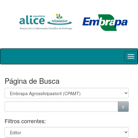
Skip
navigation
Página de Busca
Filtros correntes: