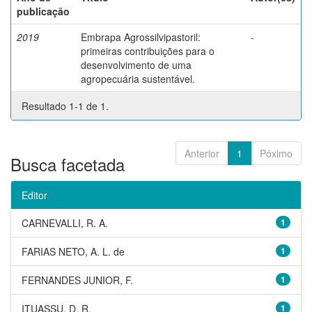
publicação
2019
Embrapa Agrossilvipastoril:
-
primeiras contribuições para o
desenvolvimento de uma
agropecuária sustentável.
Resultado 1-1 de 1.
Anterior
1
Póximo
Busca facetada
Editor
CARNEVALLI, R. A.
1
FARIAS NETO, A. L. de
1
FERNANDES JUNIOR, F.
1
ITUASSU, D. R.
1