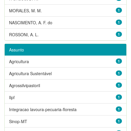
MORALES, M. M.
1
NASCIMENTO, A. F. do
1
ROSSONI, A. L.
1
Assunto
Agricultura
1
Agricultura Sustentável
1
Agrossilvipastoril
1
Ilpf
1
Integracao lavoura-pecuaria-floresta
1
Sinop-MT
1