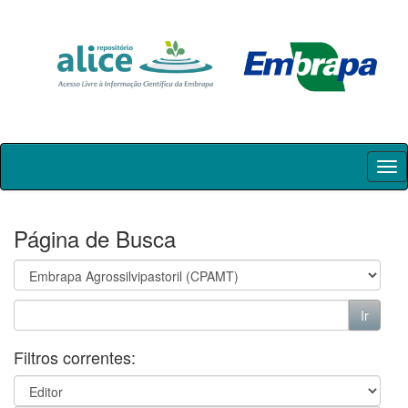
Skip
navigation
Página de Busca
Filtros correntes: