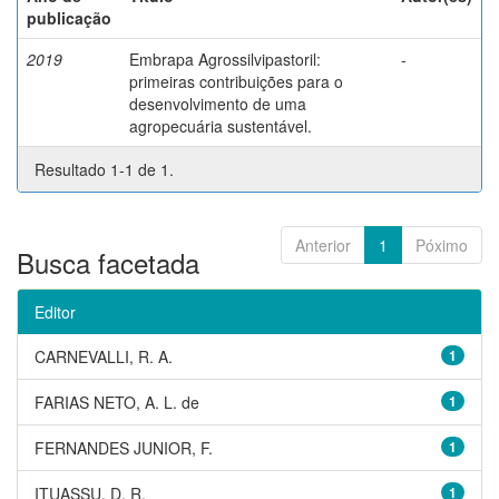
publicação
2019
Embrapa Agrossilvipastoril:
-
primeiras contribuições para o
desenvolvimento de uma
agropecuária sustentável.
Resultado 1-1 de 1.
Anterior
1
Póximo
Busca facetada
Editor
CARNEVALLI, R. A.
1
FARIAS NETO, A. L. de
1
FERNANDES JUNIOR, F.
1
ITUASSU, D. R.
1