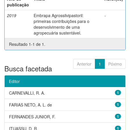
publicação
2019
Embrapa Agrossilvipastoril:
-
primeiras contribuições para o
desenvolvimento de uma
agropecuária sustentável.
Resultado 1-1 de 1.
Anterior
1
Póximo
Busca facetada
Editor
CARNEVALLI, R. A.
1
FARIAS NETO, A. L. de
1
FERNANDES JUNIOR, F.
1
ITUASSU, D. R.
1