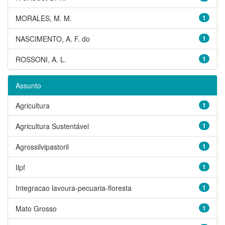
MORALES, M. M.
1
NASCIMENTO, A. F. do
1
ROSSONI, A. L.
1
Assunto
Agricultura
1
Agricultura Sustentável
1
Agrossilvipastoril
1
Ilpf
1
Integracao lavoura-pecuaria-floresta
1
Mato Grosso
1