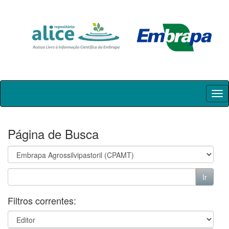
Skip
navigation
Página de Busca
Filtros correntes: