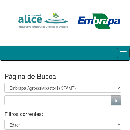
Skip
navigation
Página de Busca
Filtros correntes: