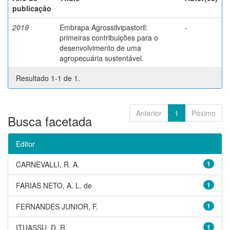
publicação
2019
Embrapa Agrossilvipastoril:
-
primeiras contribuições para o
desenvolvimento de uma
agropecuária sustentável.
Resultado 1-1 de 1.
Anterior
1
Póximo
Busca facetada
Editor
CARNEVALLI, R. A.
1
FARIAS NETO, A. L. de
1
FERNANDES JUNIOR, F.
1
ITUASSU, D. R.
1