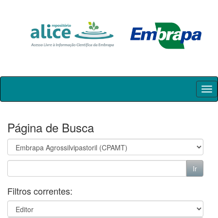
Skip
navigation
Página de Busca
Filtros correntes: