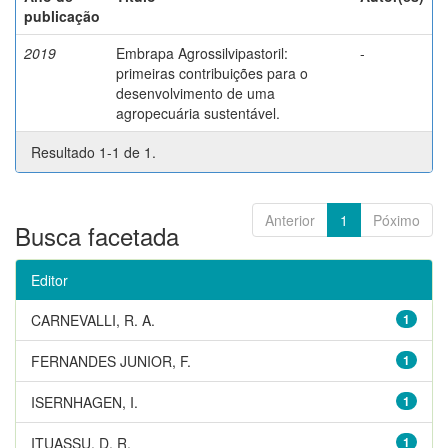
publicação
2019
Embrapa Agrossilvipastoril:
-
primeiras contribuições para o
desenvolvimento de uma
agropecuária sustentável.
Resultado 1-1 de 1.
Anterior
1
Póximo
Busca facetada
Editor
CARNEVALLI, R. A.
1
FERNANDES JUNIOR, F.
1
ISERNHAGEN, I.
1
ITUASSU, D. R.
1