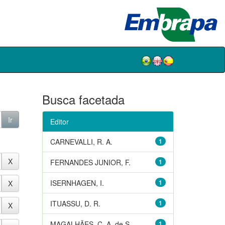
Busca facetada
Editor
CARNEVALLI, R. A.
1
FERNANDES JUNIOR, F.
1
ISERNHAGEN, I.
1
ITUASSU, D. R.
1
MAGALHÃES, C. A. de S.
1