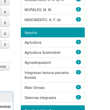
MORALES, M. M.
1
NASCIMENTO, A. F. do
1
Assunto
Agricultura
1
Agricultura Sustentável
1
Agrossilvipastoril
1
Integracao lavoura-pecuaria-
1
floresta
Mato Grosso
1
Sistemas integrados
1
tor(es)