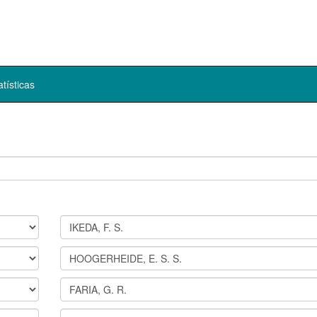
atísticas