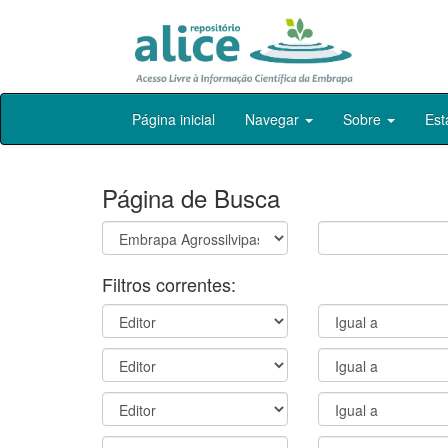
Skip
Página inicial
Navegar
Sobre
Est
navigation
Página de Busca
Filtros correntes: