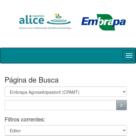
Skip
navigation
Página de Busca
Filtros correntes: