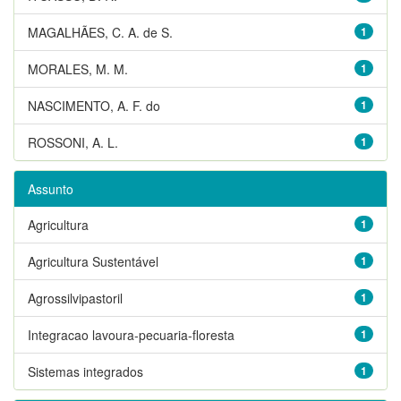
MAGALHÃES, C. A. de S.
1
MORALES, M. M.
1
NASCIMENTO, A. F. do
1
ROSSONI, A. L.
1
Assunto
Agricultura
1
Agricultura Sustentável
1
Agrossilvipastoril
1
Integracao lavoura-pecuaria-floresta
1
Sistemas integrados
1