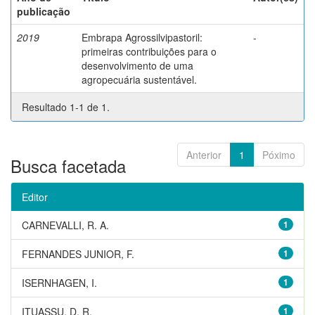
publicação
2019
Embrapa Agrossilvipastoril:
-
primeiras contribuições para o
desenvolvimento de uma
agropecuária sustentável.
Resultado 1-1 de 1.
Anterior
1
Póximo
Busca facetada
Editor
CARNEVALLI, R. A.
1
FERNANDES JUNIOR, F.
1
ISERNHAGEN, I.
1
ITUASSU, D. R.
1