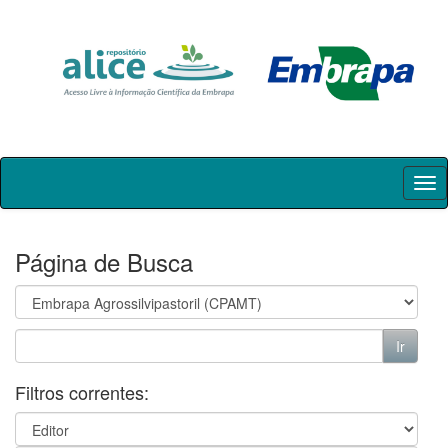
Skip
navigation
Página de Busca
Filtros correntes: