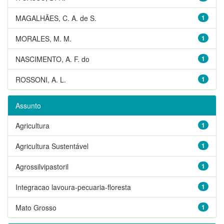
MAGALHÃES, C. A. de S.
1
MORALES, M. M.
1
NASCIMENTO, A. F. do
1
ROSSONI, A. L.
1
Assunto
Agricultura
1
Agricultura Sustentável
1
Agrossilvipastoril
1
Integracao lavoura-pecuaria-floresta
1
Mato Grosso
1