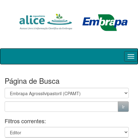
Skip
navigation
Página de Busca
Filtros correntes: