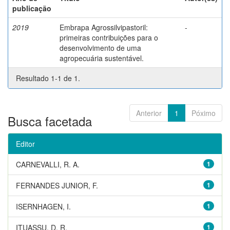
publicação
2019
Embrapa Agrossilvipastoril:
-
primeiras contribuições para o
desenvolvimento de uma
agropecuária sustentável.
Resultado 1-1 de 1.
Anterior
1
Póximo
Busca facetada
Editor
CARNEVALLI, R. A.
1
FERNANDES JUNIOR, F.
1
ISERNHAGEN, I.
1
ITUASSU, D. R.
1