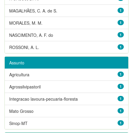
MAGALHÃES, C. A. de S.
1
MORALES, M. M.
1
NASCIMENTO, A. F. do
1
ROSSONI, A. L.
1
Assunto
Agricultura
1
Agrossilvipastoril
1
Integracao lavoura-pecuaria-floresta
1
Mato Grosso
1
Sinop-MT
1