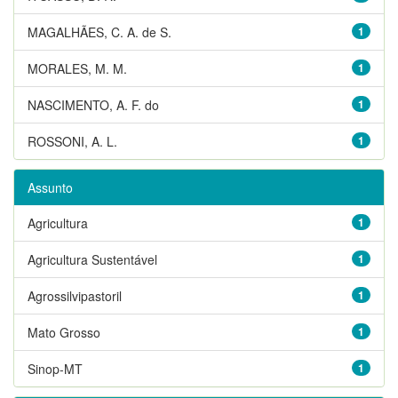
MAGALHÃES, C. A. de S.
1
MORALES, M. M.
1
NASCIMENTO, A. F. do
1
ROSSONI, A. L.
1
Assunto
Agricultura
1
Agricultura Sustentável
1
Agrossilvipastoril
1
Mato Grosso
1
Sinop-MT
1