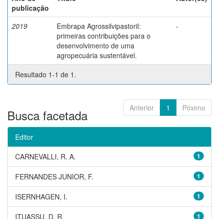
publicação
2019
Embrapa Agrossilvipastoril:
-
primeiras contribuições para o
desenvolvimento de uma
agropecuária sustentável.
Resultado 1-1 de 1.
Anterior
1
Póximo
Busca facetada
Editor
CARNEVALLI, R. A.
1
FERNANDES JUNIOR, F.
1
ISERNHAGEN, I.
1
ITUASSU, D. R.
1