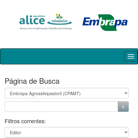
Skip
navigation
Página de Busca
Filtros correntes: