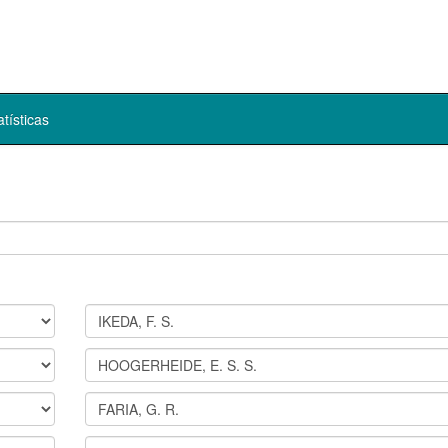
atísticas