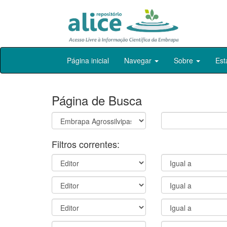
Skip
Página inicial
Navegar
Sobre
Est
navigation
Página de Busca
Filtros correntes: