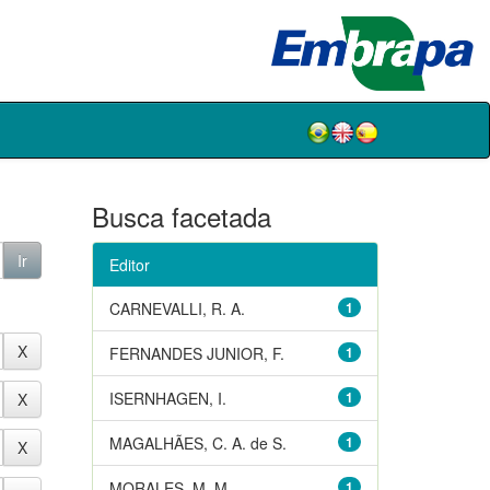
Busca facetada
Editor
CARNEVALLI, R. A.
1
FERNANDES JUNIOR, F.
1
ISERNHAGEN, I.
1
MAGALHÃES, C. A. de S.
1
MORALES, M. M.
1