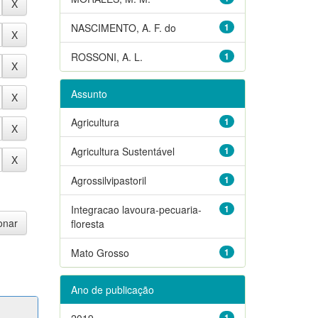
NASCIMENTO, A. F. do
1
ROSSONI, A. L.
1
Assunto
Agricultura
1
Agricultura Sustentável
1
Agrossilvipastoril
1
Integracao lavoura-pecuaria-
1
floresta
Mato Grosso
1
Ano de publicação
2019
1