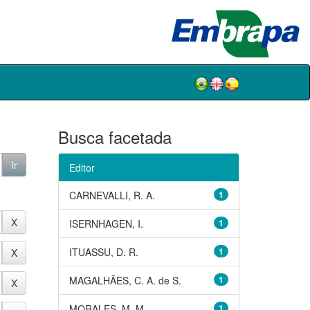
Busca facetada
Editor
CARNEVALLI, R. A.
1
ISERNHAGEN, I.
1
ITUASSU, D. R.
1
MAGALHÃES, C. A. de S.
1
MORALES, M. M.
1