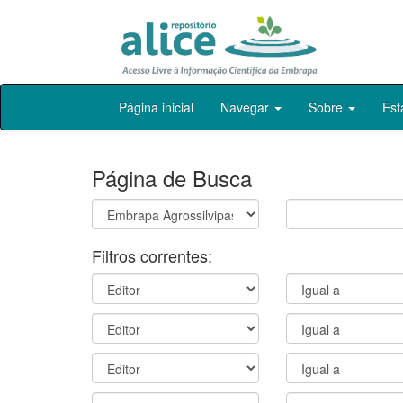
Skip
Página inicial
Navegar
Sobre
Est
navigation
Página de Busca
Filtros correntes: