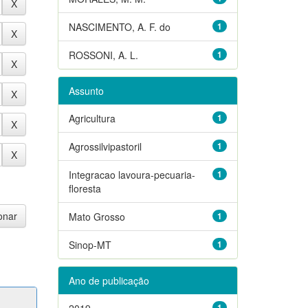
NASCIMENTO, A. F. do
1
ROSSONI, A. L.
1
Assunto
Agricultura
1
Agrossilvipastoril
1
Integracao lavoura-pecuaria-
1
floresta
Mato Grosso
1
Sinop-MT
1
Ano de publicação
2019
1