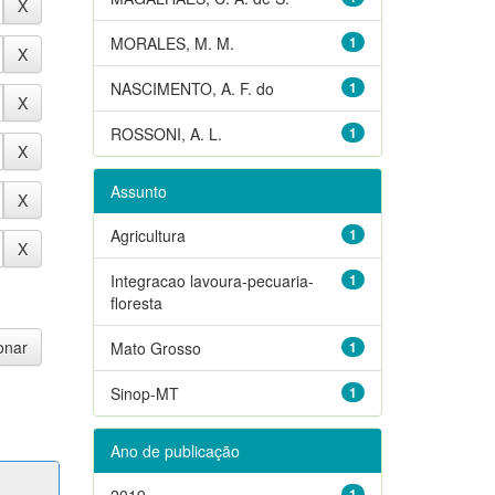
MORALES, M. M.
1
NASCIMENTO, A. F. do
1
ROSSONI, A. L.
1
Assunto
Agricultura
1
Integracao lavoura-pecuaria-
1
floresta
Mato Grosso
1
Sinop-MT
1
Ano de publicação
2019
1