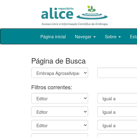
Skip
Página inicial
Navegar
Sobre
Est
navigation
Página de Busca
Filtros correntes: