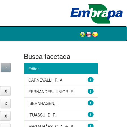
Busca facetada
Editor
CARNEVALLI, R. A.
1
FERNANDES JUNIOR, F.
1
ISERNHAGEN, I.
1
ITUASSU, D. R.
1
MAGALHÃES, C. A. de S.
1