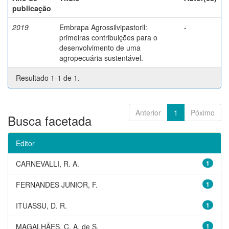
publicação
2019
Embrapa Agrossilvipastoril:
-
primeiras contribuições para o
desenvolvimento de uma
agropecuária sustentável.
Resultado 1-1 de 1.
Anterior
1
Póximo
Busca facetada
Editor
CARNEVALLI, R. A.
1
FERNANDES JUNIOR, F.
1
ITUASSU, D. R.
1
MAGALHÃES, C. A. de S.
1