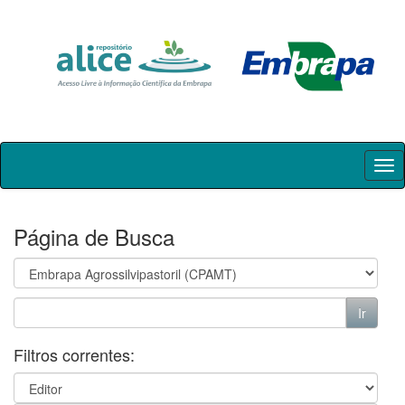
Skip
navigation
Página de Busca
Filtros correntes: