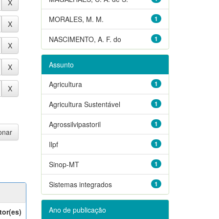
MORALES, M. M.
1
NASCIMENTO, A. F. do
1
Assunto
Agricultura
1
Agricultura Sustentável
1
Agrossilvipastoril
1
Ilpf
1
Sinop-MT
1
Sistemas integrados
1
Ano de publicação
tor(es)