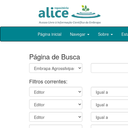
Skip
Página inicial
Navegar
Sobre
Est
navigation
Página de Busca
Filtros correntes: