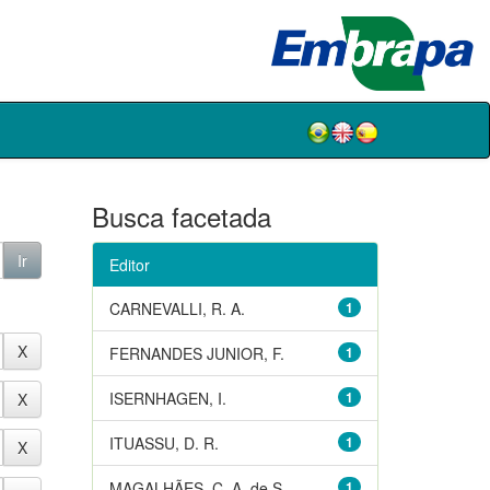
Busca facetada
Editor
CARNEVALLI, R. A.
1
FERNANDES JUNIOR, F.
1
ISERNHAGEN, I.
1
ITUASSU, D. R.
1
MAGALHÃES, C. A. de S.
1