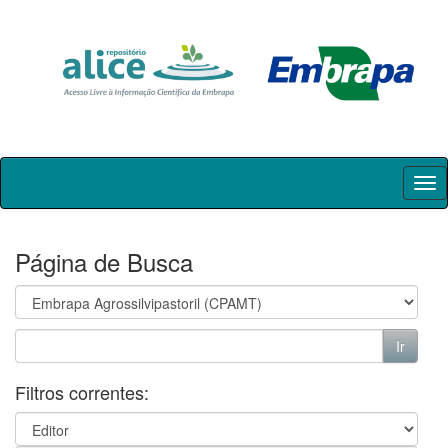
Skip
navigation
Página de Busca
Filtros correntes: