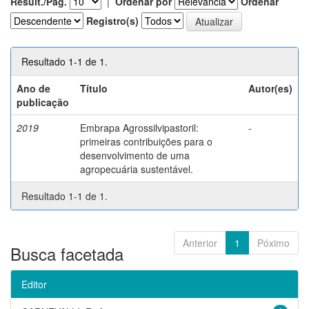
Result./Pág.
|
Ordenar por
Ordenar
Registro(s)
Resultado 1-1 de 1.
Ano de
Título
Autor(es)
publicação
2019
Embrapa Agrossilvipastoril:
-
primeiras contribuições para o
desenvolvimento de uma
agropecuária sustentável.
Resultado 1-1 de 1.
Anterior
1
Póximo
Busca facetada
Editor