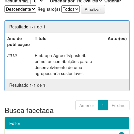
Result./Pág.
|
Ordenar por
Ordenar
Registro(s)
Resultado 1-1 de 1.
Ano de
Título
Autor(es)
publicação
2019
Embrapa Agrossilvipastoril:
-
primeiras contribuições para o
desenvolvimento de uma
agropecuária sustentável.
Resultado 1-1 de 1.
Anterior
1
Póximo
Busca facetada
Editor