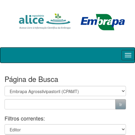
Skip
navigation
Página de Busca
Filtros correntes: