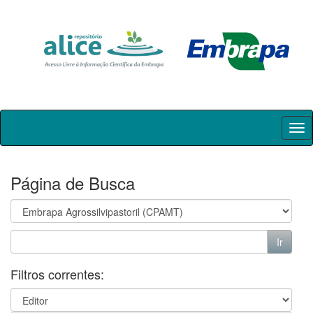
Skip
navigation
Página de Busca
Filtros correntes: