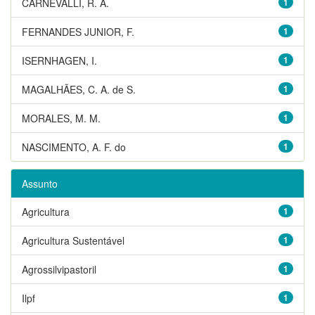
CARNEVALLI, R. A.
1
FERNANDES JUNIOR, F.
1
ISERNHAGEN, I.
1
MAGALHÃES, C. A. de S.
1
MORALES, M. M.
1
NASCIMENTO, A. F. do
1
Assunto
Agricultura
1
Agricultura Sustentável
1
Agrossilvipastoril
1
Ilpf
1