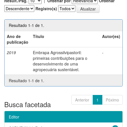
Result./Pág.
|
Ordenar por
Ordenar
Registro(s)
Resultado 1-1 de 1.
Ano de
Título
Autor(es)
publicação
2019
Embrapa Agrossilvipastoril:
-
primeiras contribuições para o
desenvolvimento de uma
agropecuária sustentável.
Resultado 1-1 de 1.
Anterior
1
Póximo
Busca facetada
Editor