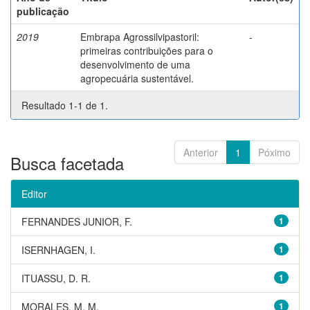
publicação
2019
Embrapa Agrossilvipastoril:
-
primeiras contribuições para o
desenvolvimento de uma
agropecuária sustentável.
Resultado 1-1 de 1.
Anterior
1
Póximo
Busca facetada
Editor
FERNANDES JUNIOR, F.
1
ISERNHAGEN, I.
1
ITUASSU, D. R.
1
MORALES, M. M.
1