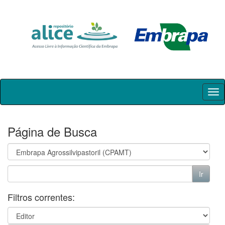
Skip
navigation
Página de Busca
Filtros correntes: