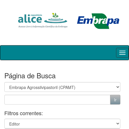
Skip
navigation
Página de Busca
Filtros correntes: