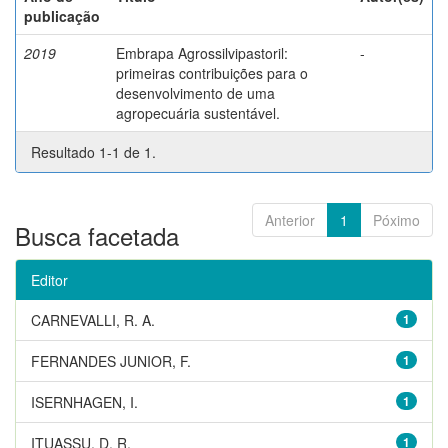
publicação
2019
Embrapa Agrossilvipastoril:
-
primeiras contribuições para o
desenvolvimento de uma
agropecuária sustentável.
Resultado 1-1 de 1.
Anterior
1
Póximo
Busca facetada
Editor
CARNEVALLI, R. A.
1
FERNANDES JUNIOR, F.
1
ISERNHAGEN, I.
1
ITUASSU, D. R.
1