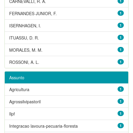
CARNEVALLI, R. A.
1
FERNANDES JUNIOR, F.
1
ISERNHAGEN, I.
1
ITUASSU, D. R.
1
MORALES, M. M.
1
ROSSONI, A. L.
1
Assunto
Agricultura
1
Agrossilvipastoril
1
Ilpf
1
Integracao lavoura-pecuaria-floresta
1