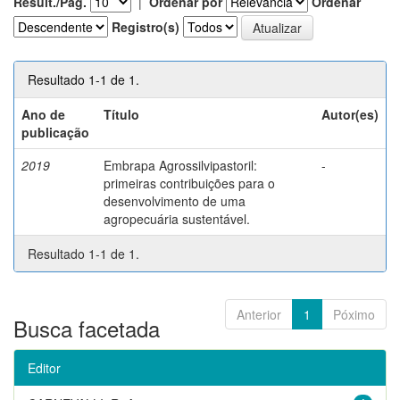
Result./Pág.
|
Ordenar por
Ordenar
Registro(s)
Resultado 1-1 de 1.
Ano de
Título
Autor(es)
publicação
2019
Embrapa Agrossilvipastoril:
-
primeiras contribuições para o
desenvolvimento de uma
agropecuária sustentável.
Resultado 1-1 de 1.
Anterior
1
Póximo
Busca facetada
Editor