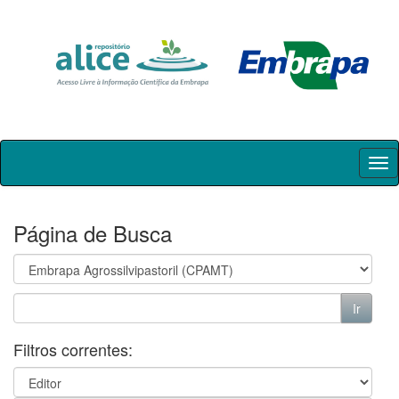
Skip
navigation
Página de Busca
Filtros correntes: