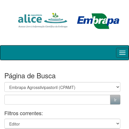
Skip
navigation
Página de Busca
Filtros correntes: