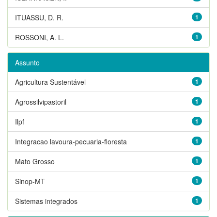
ITUASSU, D. R.
1
ROSSONI, A. L.
1
Assunto
Agricultura Sustentável
1
Agrossilvipastoril
1
Ilpf
1
Integracao lavoura-pecuaria-floresta
1
Mato Grosso
1
Sinop-MT
1
Sistemas integrados
1