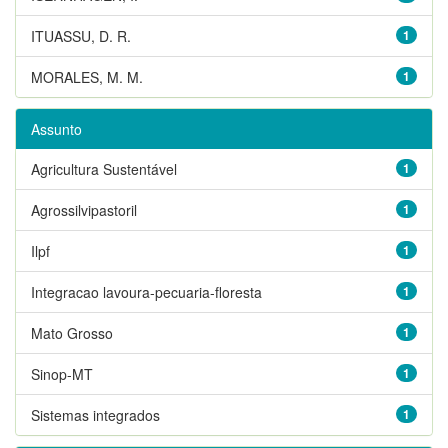
ITUASSU, D. R.
1
MORALES, M. M.
1
Assunto
Agricultura Sustentável
1
Agrossilvipastoril
1
Ilpf
1
Integracao lavoura-pecuaria-floresta
1
Mato Grosso
1
Sinop-MT
1
Sistemas integrados
1