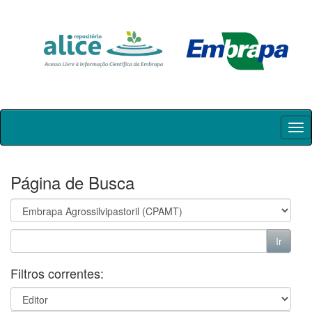
Skip
navigation
Página de Busca
Filtros correntes: