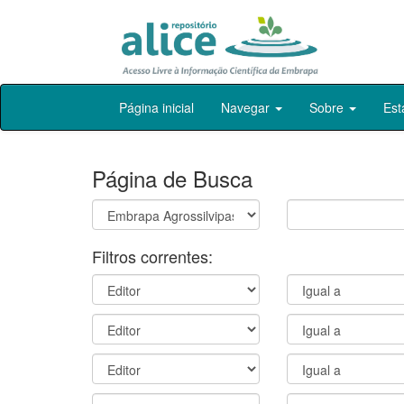
Skip
Página inicial
Navegar
Sobre
Est
navigation
Página de Busca
Filtros correntes: