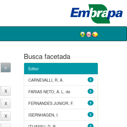
Busca facetada
Editor
CARNEVALLI, R. A.
1
FARIAS NETO, A. L. de
1
FERNANDES JUNIOR, F.
1
ISERNHAGEN, I.
1
ITUASSU, D. R.
1