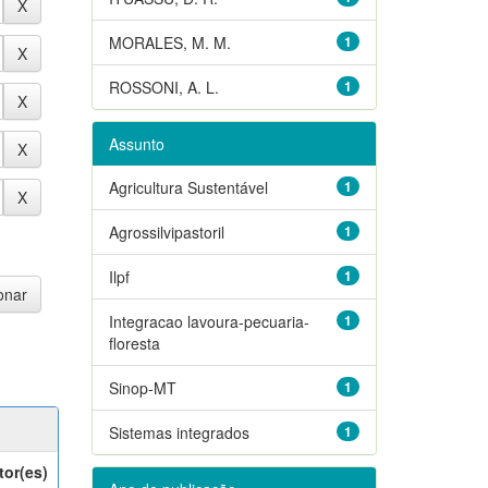
MORALES, M. M.
1
ROSSONI, A. L.
1
Assunto
Agricultura Sustentável
1
Agrossilvipastoril
1
Ilpf
1
Integracao lavoura-pecuaria-
1
floresta
Sinop-MT
1
Sistemas integrados
1
tor(es)