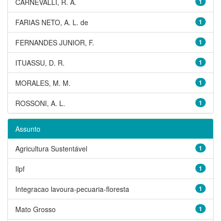
CARNEVALLI, R. A.
1
FARIAS NETO, A. L. de
1
FERNANDES JUNIOR, F.
1
ITUASSU, D. R.
1
MORALES, M. M.
1
ROSSONI, A. L.
1
Assunto
Agricultura Sustentável
1
Ilpf
1
Integracao lavoura-pecuaria-floresta
1
Mato Grosso
1