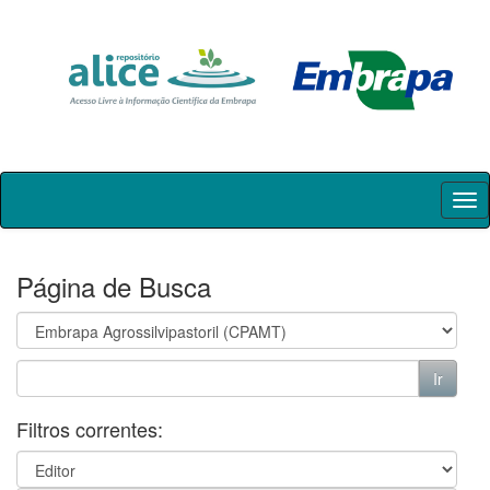
Skip
navigation
Página de Busca
Filtros correntes: