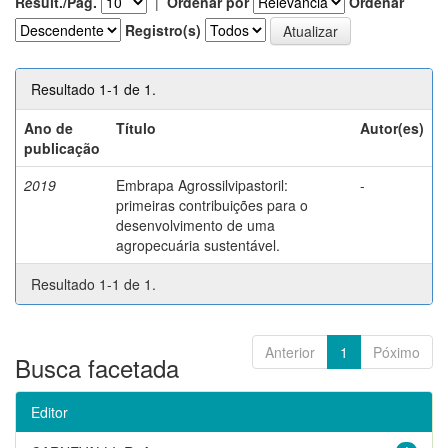
Result./Pág.
|
Ordenar por
Ordenar
Registro(s)
Resultado 1-1 de 1.
Ano de
Título
Autor(es)
publicação
2019
Embrapa Agrossilvipastoril:
-
primeiras contribuições para o
desenvolvimento de uma
agropecuária sustentável.
Resultado 1-1 de 1.
Anterior
1
Póximo
Busca facetada
Editor